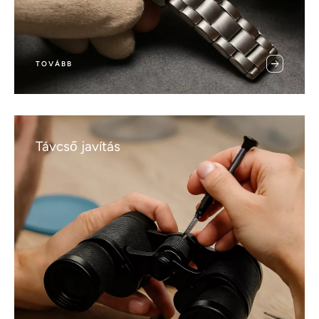
TOVÁBB
Távcső javítás