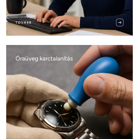
TOVÁBB
Óraüveg karctalanítás