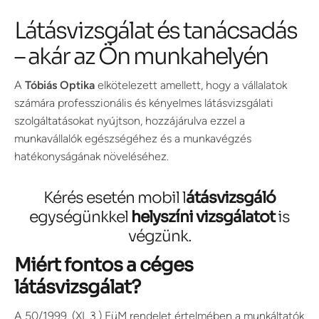
Látásvizsgálat és tanácsadás
– akár az Ön munkahelyén
A
Tóbiás Optika
elkötelezett amellett, hogy a vállalatok
számára professzionális és kényelmes látásvizsgálati
szolgáltatásokat nyújtson, hozzájárulva ezzel a
munkavállalók egészségéhez és a munkavégzés
hatékonyságának növeléséhez.
Kérés esetén mobil l
átásvizsgáló
egységünkkel
helyszíni vizsgálatot
is
végzünk.
Miért fontos a céges
látásvizsgálat?
A 50/1999. (XI. 3.) EüM rendelet értelmében a munkáltatók