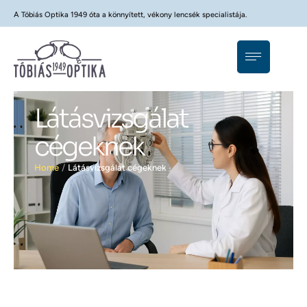
A Tóbiás Optika 1949 óta a könnyített, vékony lencsék specialistája.
Látásvizsgálat
cégeknek
Home
/
Látásvizsgálat cégeknek