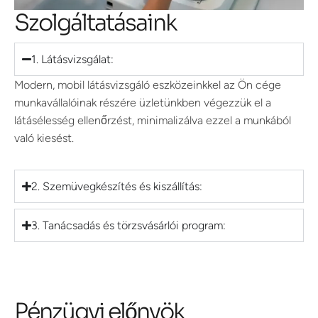
Szolgáltatásaink
1. Látásvizsgálat:
Modern, mobil látásvizsgáló eszközeinkkel az Ön cége
munkavállalóinak részére üzletünkben végezzük el a
látásélesség ellenőrzést, minimalizálva ezzel a munkából
való kiesést.
2. Szemüvegkészítés és kiszállítás:
3. Tanácsadás és törzsvásárlói program:
Pénzügyi előnyök